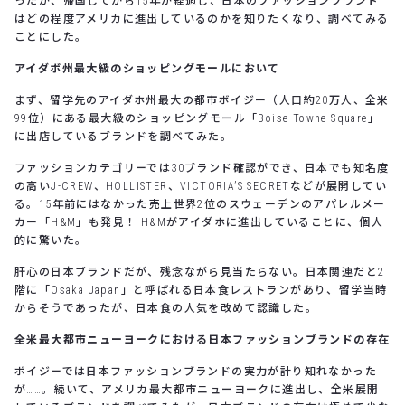
ったが、帰国してから15年が経過し、日本のファッションブランド
はどの程度アメリカに進出しているのかを知りたくなり、調べてみる
ことにした。
アイダボ州最大級のショッピングモールにおいて
まず、留学先のアイダホ州最大の都市ボイジー（人口約20万人、全米
99位）にある最大級のショッピングモール「Boise Towne Square」
に出店しているブランドを調べてみた。
ファッションカテゴリーでは30ブランド確認ができ、日本でも知名度
の高いJ-CREW、HOLLISTER、VICTORIA’S SECRETなどが展開してい
る。15年前にはなかった売上世界2位のスウェーデンのアパレルメー
カー「H&M」も発見！ H&Mがアイダホに進出していることに、個人
的に驚いた。
肝心の日本ブランドだが、残念ながら見当たらない。日本関連だと2
階に「Osaka Japan」と呼ばれる日本食レストランがあり、留学当時
からそうであったが、日本食の人気を改めて認識した。
全米最大都市ニューヨークにおける日本ファッションブランドの存在
ボイジーでは日本ファッションブランドの実力が計り知れなかった
が……。続いて、アメリカ最大都市ニューヨークに進出し、全米展開