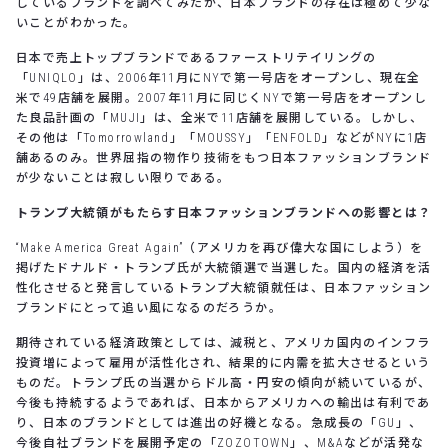
しているブランドを調べてみたが、日本ブランドの存在は極めて少な
いことがわかった。
日本で売上トップブランドであるファーストリテイリングの
「UNIQLO」は、2006年11月にNYで第一号店をオープンし、現在全
米で49店舗を展開。2007年11月に同じくNYで第一号店をオープンし
た良品計画の「MUJI」は、全米で11店舗を展開している。しかし、
その他は「Tomorrowland」「MOUSSY」「ENFOLD」などがNYに1店
舗あるのみ。世界屈指の物作り技術をもつ日本ファッションブランド
が少ないことは寂しい限りである。
トランプ大統領がもたらす日本ファッションブランドへの影響とは？
“Make America Great Again”（アメリカを再び偉大な国にしよう）を
掲げたドナルド・トランプ氏が大統領選で当選した。国内の経済を活
性化させると発言しているトランプ大統領就任は、日本ファッション
ブランドにとって追い風になるのだろうか。
期待されている経済政策としては、減税と、アメリカ国内のインフラ
投資増によって雇用が活性化され、結果的に内需を拡大させるという
ものだ。トランプ氏の当選からドル高・円安の傾向が続いているが、
今後も持続するようであれば、日本からアメリカへの輸出は有利であ
り、日本のブランドとしては進出の好機となる。急成長の「GU」、
今後自社ブランドを展開予定の「ZOZOTOWN」、M&Aなどが活発な