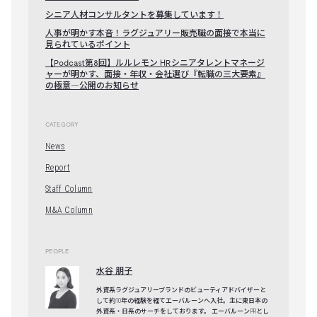
シニア人材コンサルタントを募集しています！
人事が明かす本音！ラグジュアリー販売職の面接で本当に
見られているポイント
【Podcast第8回】ルルレモン HRシニアタレントマネージ
ャーが明かす、面接・年収・会社選び『転職の三大要素』
の極意―公開のお知らせ
CATEGORY
News
Report
Staff Column
M&A Column
PEOPLE
水谷 朋子
外資系ラグジュアリーブランドのビューティアドバイザーと
して約10年の経験を経てエーバルーンへ入社。主に東日本の
外資系・日系のサーチをしております。 エーバルーンPRとし