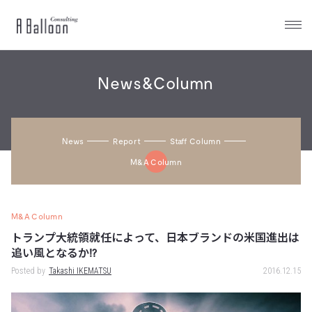
A
Balloon
News&Column
News
Report
Staff Column
M&a Column
M&A Column
トランプ大統領就任によって、日本ブランドの米国進出は
追い風となるか!?
Posted by
Takashi IKEMATSU
2016.12.15