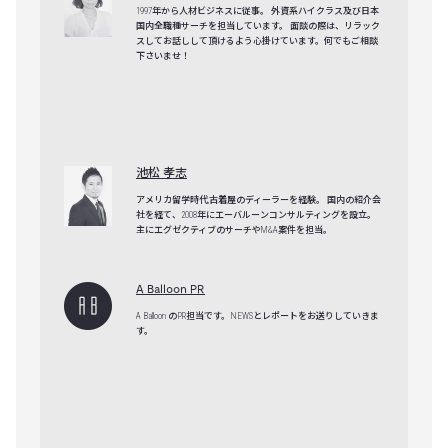
1997年から人材ビジネスに従事。 外資系ハイクラス及び日本
国内全職種サーチを担当しています。 面談の際は、リラック
スしてお話しして頂けるよう心掛けています。何でもご相談
下さいませ！
池松 孝志
アメリカ留学時代,古着屋のディーラーを経験。 国内の紹介会
社を経て、2008年にエーバルーンコンサルティングを設立。
主にエグゼクティブのサーチやM&A案件を担当。
A Balloon PR
A Balloon のPR担当です。NEWSとレポートをお送りしていきま
す。