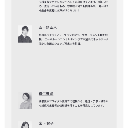
て様々なファッションイベントに出かけています。 新しいも
の、流行っているもの、写真映え何でも興味あり。 見かけた
ら是非お気軽にお声がけください！
五十野 正人
外資系ラグジュアリーブランドにて、マネージメント職を経
験。 エーバルーンコンサルティングでは過去のネットワーク
活かし全国のショップ系求人を担当。
御供田 愛
接客業やブライダル業界での経験から、迅速・丁寧・細やか
な対応で求職者の信頼感を得ることを得意としています。
宮下 智子