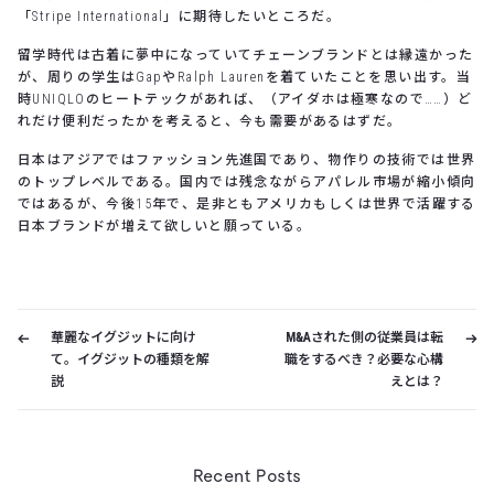
「Stripe International」に期待したいところだ。
留学時代は古着に夢中になっていてチェーンブランドとは縁遠かった
が、周りの学生はGapやRalph Laurenを着ていたことを思い出す。当
時UNIQLOのヒートテックがあれば、（アイダホは極寒なので……）ど
れだけ便利だったかを考えると、今も需要があるはずだ。
日本はアジアではファッション先進国であり、物作りの技術では世界
のトップレベルである。国内では残念ながらアパレル市場が縮小傾向
ではあるが、今後15年で、是非ともアメリカもしくは世界で活躍する
日本ブランドが増えて欲しいと願っている。
華麗なイグジットに向け
M&Aされた側の従業員は転
て。イグジットの種類を解
職をするべき？必要な心構
説
えとは？
Recent Posts