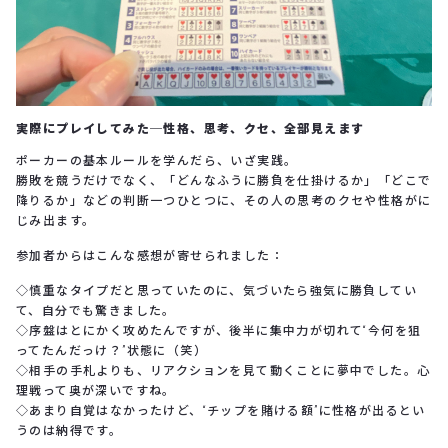
実際にプレイしてみた─性格、思考、クセ、全部見えます
ポーカーの基本ルールを学んだら、いざ実践。
勝敗を競うだけでなく、「どんなふうに勝負を仕掛けるか」「どこで
降りるか」などの判断一つひとつに、その人の思考のクセや性格がに
じみ出ます。
参加者からはこんな感想が寄せられました：
◇慎重なタイプだと思っていたのに、気づいたら強気に勝負してい
て、自分でも驚きました。
◇序盤はとにかく攻めたんですが、後半に集中力が切れて“今何を狙
ってたんだっけ？”状態に（笑）
◇相手の手札よりも、リアクションを見て動くことに夢中でした。心
理戦って奥が深いですね。
◇あまり自覚はなかったけど、“チップを賭ける額”に性格が出るとい
うのは納得です。