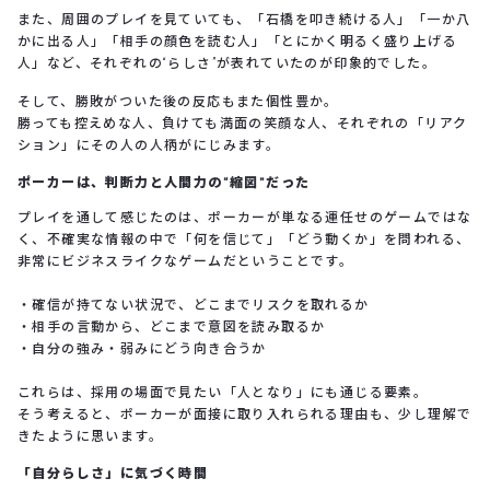
また、周囲のプレイを見ていても、「石橋を叩き続ける人」「一か八
かに出る人」「相手の顔色を読む人」「とにかく明るく盛り上げる
人」など、それぞれの“らしさ”が表れていたのが印象的でした。
そして、勝敗がついた後の反応もまた個性豊か。
勝っても控えめな人、負けても満面の笑顔な人、それぞれの「リアク
ション」にその人の人柄がにじみます。
ポーカーは、判断力と人間力の“縮図”だった
プレイを通して感じたのは、ポーカーが単なる運任せのゲームではな
く、不確実な情報の中で「何を信じて」「どう動くか」を問われる、
非常にビジネスライクなゲームだということです。
・確信が持てない状況で、どこまでリスクを取れるか
・相手の言動から、どこまで意図を読み取るか
・自分の強み・弱みにどう向き合うか
これらは、採用の場面で見たい「人となり」にも通じる要素。
そう考えると、ポーカーが面接に取り入れられる理由も、少し理解で
きたように思います。
「自分らしさ」に気づく時間