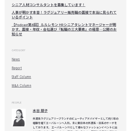
シニア人材コンサルタントを募集しています！
人事が明かす本音！ラグジュアリー販売職の面接で本当に見られて
いるポイント
【Podcast第8回】ルルレモン HRシニアタレントマネージャーが明
かす、面接・年収・会社選び『転職の三大要素』の極意―公開のお
知らせ
CATEGORY
News
Report
Staff Column
M&A Column
PEOPLE
水谷 朋子
外資系ラグジュアリーブランドのビューティアドバイザーとして約10年の
経験を経てエーバルーンへ入社。主に東日本の外資系・日系のサーチを
しております。 エーバルーンPRとして様々なファッションイベントに出