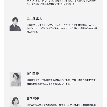
かけています。 新しいもの、流行っているもの、写真映え何でも興味あ
り。 見かけたら是非お気軽にお声がけください！
五十野 正人
外資系ラグジュアリーブランドにて、マネージメント職を経験。 エーバ
ルーンコンサルティングでは過去のネットワーク活かし全国のショップ系
求人を担当。
御供田 愛
接客業やブライダル業界での経験から、迅速・丁寧・細やかな対応で求
職者の信頼感を得ることを得意としています。
宮下 智子
1997年から人材ビジネスに従事。 外資系ハイクラス及び日本国内全職種