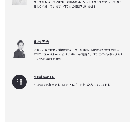
サーチを担当しています。 面談の際は、リラックスしてお話しして頂け
るよう心掛けています。何でもご相談下さいませ！
池松 孝志
アメリカ留学時代,古着屋のディーラーを経験。 国内の紹介会社を経て、
2008年にエーバルーンコンサルティングを設立。 主にエグゼクティブのサ
ーチやM&A案件を担当。
A Balloon PR
A Balloon のPR担当です。NEWSとレポートをお送りしていきます。