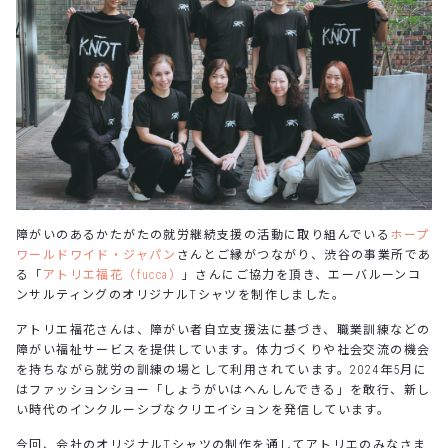
障がいのあるかたがたの就労継続支援の活動に取り組んでいる
ホープ
ワールドワイド・ジャパン
さんとご縁がつながり、渋谷の事業所であ
る「
アトリエ福花（fucca）
」さんにご協力を頂き、エーバルーンコ
ンサルティングのオリジナルTシャツを制作しました。
アトリエ福花さんは、障がい者自立支援法に基づき、職業訓練などの
障がい福祉サービスを提供しています。体力づくりや社会交流の機会
を持ちながら就労の訓練の場として利用されています。2024年5月に
はファッションショー「しょうがいはへんしんできる」を敢行、新し
い時代のインクルーシブなクリエイションを発信しています。
今回、会社のオリジナルTシャツの制作を通してアトリエのみなさま