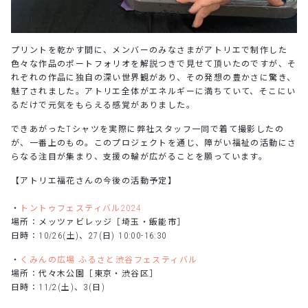
プリントを乾かす間に、メンバーのみなさまがアトリエで制作した
色々な作品のポートフォリオを解説つきで見せて頂いたのですが、そ
れぞれの作品に独自の深い世界観があり、その発想の豊かさに驚き、
魅了されました。アトリエ全体がエネルギーに満ちていて、そこにい
るだけで元気をもらえる感覚がありました。
できあがったTシャツを実際に弊社スタッフ一同で着て撮影したの
が、一番上のもの。このプロジェクトを通じ、障がい福祉の活動にさ
らなる注目が集まり、支援の輪が広がることを願っています。
【アトリエ福花さんの今後の活動予定】
・
トントゥフェスティバル2024
場所：メッツァビレッジ［埼玉・飯能市］
日時：10/26(土)、27(日) 10:00-16:30
・
くみんの広場 ふるさと渋谷フェスティバル
場所：代々木公園［東京・渋谷区］
日時：11/2(土)、3(日)