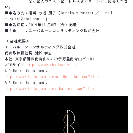
をご記入のうえ下記アドレスまでメールでご応募くださ
い。
■申込み先：担当…水谷 朋子（
Tomoko Mizutani
）／
mail
：
mizutani@aballoon.co.jp
■申込締切：
2019
年
11
月
8
日（金）必着
■主催 ：エーバルーンコンサルティング株式会社
＜
会社概要
＞
エーバルーンコンサルティング株式会社
代表取締役社長
:
池松 孝志
本社
:
東京都港区南青山
5-4-29
伊万里南青山ビル
B1
WEB
サイト
:
https://www.aballoon.co.jp/
A Balloon
Instagram
：
https://www.instagram.com/aballoon_fashion/?hl=ja
B Balloon
Instagram
：
https://www.instagram.com/bballoonjapan/?hl=ja