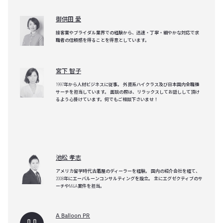
御供田 愛
接客業やブライダル業界での経験から、迅速・丁寧・細やかな対応で求
職者の信頼感を得ることを得意としています。
宮下 智子
1997年から人材ビジネスに従事。 外資系ハイクラス及び日本国内全職種
サーチを担当しています。 面談の際は、リラックスしてお話しして頂け
るよう心掛けています。何でもご相談下さいませ！
池松 孝志
アメリカ留学時代,古着屋のディーラーを経験。 国内の紹介会社を経て、
2008年にエーバルーンコンサルティングを設立。 主にエグゼクティブのサ
ーチやM&A案件を担当。
A Balloon PR