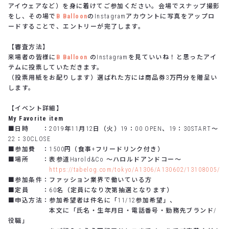
アイウェアなど）を身に着けてご参加ください。会場でスナップ撮影
をし、その場で
B Balloon
の
Instagram
アカウントに写真をアップロ
ードすることで、エントリーが完了します。
【審査方法】
来場者の皆様に
B Balloon
の
Instagram
を見ていいね！と思ったアイ
テムに投票していただきます。
（投票用紙をお配りします）選ばれた方には商品券3万円分を贈呈い
します。
【イベント詳細】
My Favorite item
■日時 ：
2019
年
11
月
12
日（火）
19
：
00 OPEN
、
19
：
30START
～
22
：
30CLOSE
■参加費 ：
1500
円（食事
+フリードリンク付き
）
■場所 ：表参道
Harold&Co
〜ハロルドアンドコー～
https://tabelog.com/tokyo/A1306/A130602/13108005/
■参加条件：ファッション業界で働いている方
■定員 ：
60
名（定員になり次第抽選となります）
■申込方法：参加希望者は件名に「
11/12
参加希望」、
本文に「氏名・生年月日・電話番号・勤務先ブランド
/
役職」