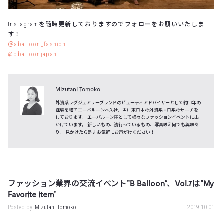
Instagramを随時更新しておりますのでフォローをお願いいたしま
す！
＠aballoon_fashion
@bballoonjapan
Mizutani Tomoko
外資系ラグジュアリーブランドのビューティアドバイザーとして約10年の
経験を経てエーバルーンへ入社。主に東日本の外資系・日系のサーチを
しております。 エーバルーンPRとして様々なファッションイベントに出
かけています。 新しいもの、流行っているもの、写真映え何でも興味あ
り。 見かけたら是非お気軽にお声がけください！
ファッション業界の交流イベント”B Balloon“、Vol.7は”My
Favorite item”
Posted by
Mizutani Tomoko
2019.10.01