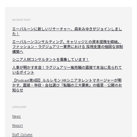
RECENT POST
エーバルーンに新しいリサーチャー、森末みゆきがジョインしまし
た！
エーバルーンコンサルティング、キャリッジとの資本提携を締結。
ファッション・ラグジュアリー業界における 採用支援の強固な体制
構築へ
シニア人材コンサルタントを募集しています！
人事が明かす本音！ラグジュアリー販売職の面接で本当に見られて
いるポイント
【Podcast第8回】ルルレモン HRシニアタレントマネージャーが明
かす、面接・年収・会社選び『転職の三大要素』の極意―公開のお
知らせ
CATEGORY
News
Report
Staff Column