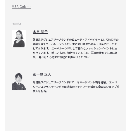
M&A Column
PEOPLE
水谷 朋子
外資系ラグジュアリーブランドのビューティアドバイザーとして約10年の
経験を経てエーバルーンへ入社。主に東日本の外資系・日系のサーチを
しております。 エーバルーンPRとして様々なファッションイベントに出
かけています。 新しいもの、流行っているもの、写真映え何でも興味あ
り。 見かけたら是非お気軽にお声がけください！
五十野 正人
外資系ラグジュアリーブランドにて、マネージメント職を経験。 エーバ
ルーンコンサルティングでは過去のネットワーク活かし全国のショップ系
求人を担当。