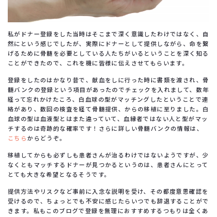
私がドナー登録をした当時はそこまで深く意識したわけではなく、自
然にという感じでしたが、実際にドナーとして提供しながら、命を繋
げるために骨髄を必要としている人たちがいるということを深く知る
ことができたので、これを機に皆様に伝えさせてもらいます。
登録をしたのはかなり昔で、献血をしに行った時に書類を渡され、骨
髄バンクの登録という項目があったのでチェックを入れまして、数年
経って忘れかけたころ、白血球の型がマッチングしたということで連
絡があり、数回の検査を経て骨髄提供、からの移植に至りました。白
血球の型は血液型とはまた違っていて、血縁者ではない人と型がマッ
チするのは奇跡的な確率です！さらに詳しい骨髄バンクの情報は、
こちら
からどうぞ。
移植してからも必ずしも患者さんが治るわけではないようですが、少
なくともマッチするドナーが見つかるというのは、患者さんにとって
とても大きな希望となるそうです。
提供方法やリスクなど事前に入念な説明を受け、その都度意思確認を
受けるので、ちょっとでも不安に感じたらいつでも辞退することがで
きます。私もこのブログで登録を無理におすすめするつもりは全くあ