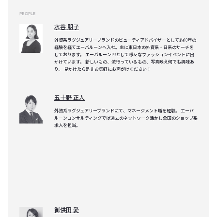
PEOPLE
水谷 朋子
外資系ラグジュアリーブランドのビューティアドバイザーとして約10年の
経験を経てエーバルーンへ入社。主に東日本の外資系・日系のサーチを
しております。 エーバルーンPRとして様々なファッションイベントに出
かけています。 新しいもの、流行っているもの、写真映え何でも興味あ
り。 見かけたら是非お気軽にお声がけください！
五十野 正人
外資系ラグジュアリーブランドにて、マネージメント職を経験。 エーバ
ルーンコンサルティングでは過去のネットワーク活かし全国のショップ系
求人を担当。
御供田 愛