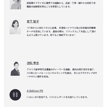
接客業やブライダル業界での経験から、迅速・丁寧・細やかな対応で求
職者の信頼感を得ることを得意としています。
宮下 智子
1997年から人材ビジネスに従事。 外資系ハイクラス及び日本国内全職種
サーチを担当しています。 面談の際は、リラックスしてお話しして頂け
るよう心掛けています。何でもご相談下さいませ！
池松 孝志
アメリカ留学時代,古着屋のディーラーを経験。 国内の紹介会社を経て、
2008年にエーバルーンコンサルティングを設立。 主にエグゼクティブのサ
ーチやM&A案件を担当。
A Balloon PR
A Balloon のPR担当です。NEWSとレポートをお送りしていきます。