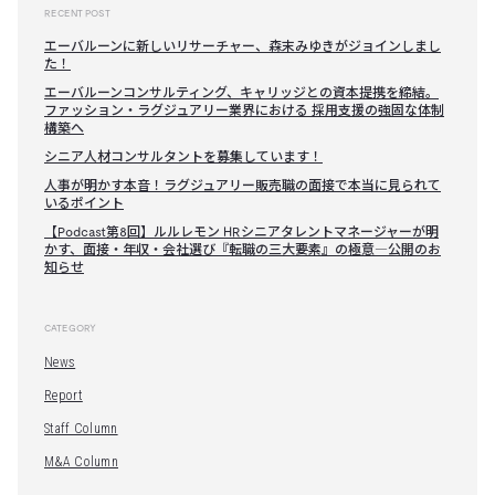
RECENT POST
エーバルーンに新しいリサーチャー、森末みゆきがジョインしまし
た！
エーバルーンコンサルティング、キャリッジとの資本提携を締結。
ファッション・ラグジュアリー業界における 採用支援の強固な体制
構築へ
シニア人材コンサルタントを募集しています！
人事が明かす本音！ラグジュアリー販売職の面接で本当に見られて
いるポイント
【Podcast第8回】ルルレモン HRシニアタレントマネージャーが明
かす、面接・年収・会社選び『転職の三大要素』の極意―公開のお
知らせ
CATEGORY
News
Report
Staff Column
M&A Column