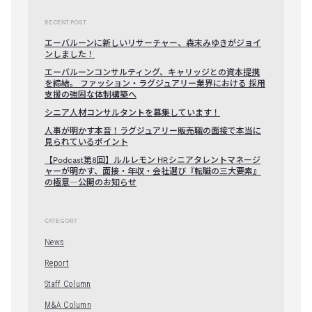
RECENT POST
エーバルーンに新しいリサーチャー、森末みゆきがジョイ
ンしました！
エーバルーンコンサルティング、キャリッジとの資本提携
を締結。 ファッション・ラグジュアリー業界における 採用
支援の強固な体制構築へ
シニア人材コンサルタントを募集しています！
人事が明かす本音！ラグジュアリー販売職の面接で本当に
見られているポイント
【Podcast第8回】ルルレモン HRシニアタレントマネージ
ャーが明かす、面接・年収・会社選び『転職の三大要素』
の極意―公開のお知らせ
CATEGORY
News
Report
Staff Column
M&A Column