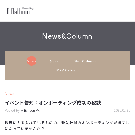
A
Balloon
News&Column
News
Report
Staff Column
M&a Column
News
イベント告知：オンボーディング成功の秘訣
Posted by
A Balloon PR
2025.02.25
採用に力を入れているものの、新入社員のオンボーディングが後回し
になっていませんか？