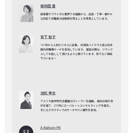
御供田 愛
接客業やブライダル業界での経験から、迅速・丁寧・細やか
な対応で求職者の信頼感を得ることを得意としています。
宮下 智子
1997年から人材ビジネスに従事。 外資系ハイクラス及び日本
国内全職種サーチを担当しています。 面談の際は、リラック
スしてお話しして頂けるよう心掛けています。何でもご相談
下さいませ！
池松 孝志
アメリカ留学時代,古着屋のディーラーを経験。 国内の紹介会
社を経て、2008年にエーバルーンコンサルティングを設立。
主にエグゼクティブのサーチやM&A案件を担当。
A Balloon PR