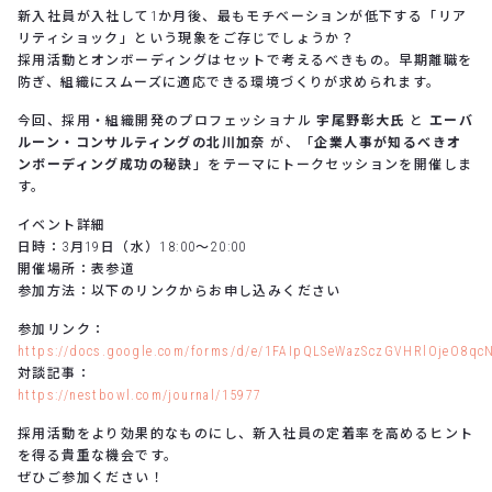
新入社員が入社して1か月後、最もモチベーションが低下する「リア
リティショック」という現象をご存じでしょうか？
採用活動とオンボーディングはセットで考えるべきもの。早期離職を
防ぎ、組織にスムーズに適応できる環境づくりが求められます。
今回、採用・組織開発のプロフェッショナル
宇尾野彰大氏
と
エーバ
ルーン・コンサルティングの北川加奈
が、「
企業人事が知るべきオ
ンボーディング成功の秘訣
」をテーマにトークセッションを開催しま
す。
イベント詳細
日時：3月19日（水）18:00～20:00
開催場所：表参道
参加方法：以下のリンクからお申し込みください
参加リンク：
https://docs.google.com/forms/d/e/1FAIpQLSeWazSczGVHRlOjeO8q
対談記事：
https://nestbowl.com/journal/15977
採用活動をより効果的なものにし、新入社員の定着率を高めるヒント
を得る貴重な機会です。
ぜひご参加ください！