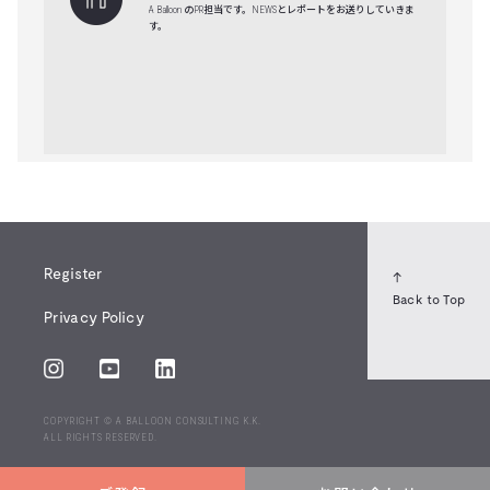
A Balloon のPR担当です。NEWSとレポートをお送りしていきま
す。
Register
↑
Back to Top
Privacy Policy
COPYRIGHT © A BALLOON CONSULTING K.K.
ALL RIGHTS RESERVED.