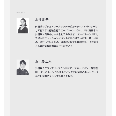
PEOPLE
水谷 朋子
外資系ラグジュアリーブランドのビューティアドバイザーと
して約10年の経験を経てエーバルーンへ入社。主に東日本の
外資系・日系のサーチをしております。 エーバルーンPRとし
て様々なファッションイベントに出かけています。 新しいも
の、流行っているもの、写真映え何でも興味あり。 見かけた
ら是非お気軽にお声がけください！
五十野 正人
外資系ラグジュアリーブランドにて、マネージメント職を経
験。 エーバルーンコンサルティングでは過去のネットワーク
活かし全国のショップ系求人を担当。